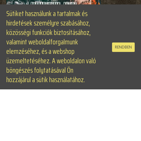
f
Sütiket használunk a tartalmak és
hirdetések személyre szabásához,
közösségi funkciók biztosításához,
valamint weboldalforgalmunk
RENDBEN
elemzéséhez, és a webshop
üzemeltetéséhez. A weboldalon való
böngészés folytatásával Ön
hozzájárul a sütik használatához.
© 2016–2026
BLOOSE BROAVAZ
. Minden jog
fenntartva.