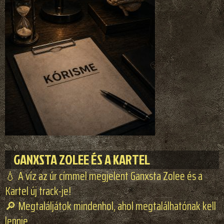
GANXSTA ZOLEE ÉS A KARTEL
💧 A víz az úr címmel megjelent Ganxsta Zolee és a
Kartel új track-je!
🔎 Megtaláljátok mindenhol, ahol megtalálhatónak kell
lennie.