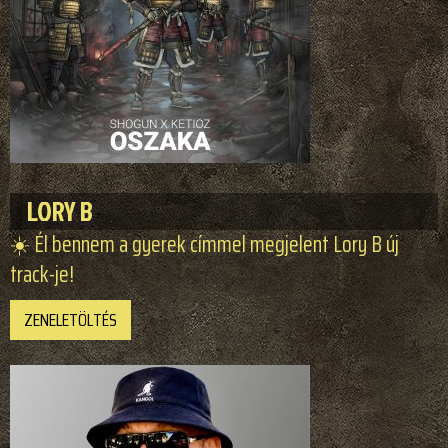
LORY B
☀️ Él bennem a gyerek címmel megjelent Lory B új
track-je!
ZENELETÖLTÉS