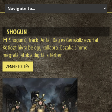
SHOGUN
⛩️ Shogun új track! Antal, Day és Geriskillz ezúttal
Ketiozt hívta be egy kollabra. Oszaka címmel
megtaláljátok a digitális térben.
ZENELETÖLTÉS