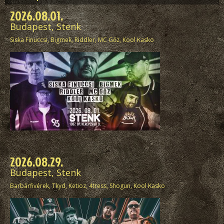
2026.08.01.
Budapest, Stenk
Siska Finuccsi, Bigmek, Riddler, MC Gőz, Kool Kasko
f
2026.08.29.
Budapest, Stenk
Barbárfivérek, Tkyd, Ketioz, 4tress, Shogun, Kool Kasko