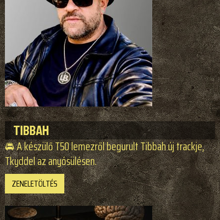
TIBBAH
🚘 A készülő T50 lemezről begurult Tibbah új trackje,
Tkyddel az anyósülésen.
ZENELETÖLTÉS