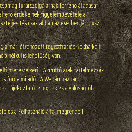
a csomag futárszolgálatnak történő átadását
eltető érdekeinek figyelembevétele a
szteljesítés csak abban az esetben jár plusz
 a már létrehozott regisztrációs fiókba kell
ió nélkül is lehetőség van.
feltüntetésre kerül. A bruttó árak tartalmazzák
nos forgalmi adót. A Webáruházban
k tájékoztató jellegűek és a valóságtól
öteles a Felhasználó által megrendelt