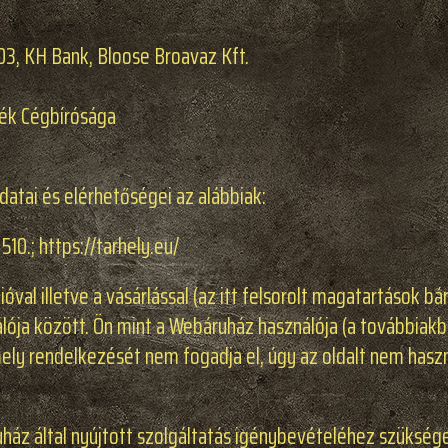
, KH Bank, Bloose Broavaz Kft.
zék Cégbírósága
datai és elérhetőségei az alábbiak:
510.; https://tarhely.eu/
óval illetve a vásárlással (az itt felsorolt magatartások b
lója között. Ön mint a Webáruház használója (a továbbiak
ely rendelkezését nem fogadja el, úgy az oldalt nem hasz
uház által nyújtott szolgáltatás igénybevételéhez szükség