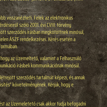
bb visszanézheti. Felek az elektronikus
éseiről szóló 2001. évi CVIII. törvény
ött szerződés írásban megkötöttnek minősül,
jelen ÁSZF rendelkezései. Kérés esetén a
 formában.
 hogy az Üzemeltető, valamint a Felhasználó
munikáció írásbeli kommunikációnak minősül.
étrejött szerződés tartalmát képezi, és annak
rősítés” követelményének. Kérjük, hogy e
ést az Üzemeletető csak akkor tudja befogadni