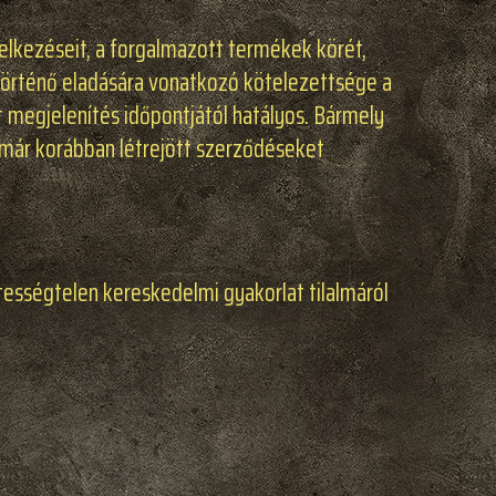
delkezéseit, a forgalmazott termékek körét,
 történő eladására vonatkozó kötelezettsége a
 megjelenítés időpontjától hatályos. Bármely
 a már korábban létrejött szerződéseket
tességtelen kereskedelmi gyakorlat tilalmáról