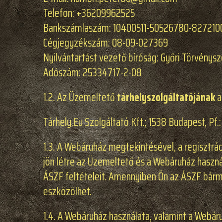
Telefon: +36209962525
Bankszámlaszám: 10400511-50526780-82721003
Cégjegyzékszám: 08-09-027369
Nyilvántartást vezető bíróság: Győri Törvénys
Adószám: 25334717-2-08
1.2. Az Üzemeltető
tárhelyszolgáltatójának
a
Tárhely.Eu Szolgáltató Kft.; 1538 Budapest, Pf.: 
1.3. A Webáruház megtekintésével, a regisztráci
jön létre az Üzemeltető és a Webáruház haszná
ÁSZF feltételeit. Amennyiben Ön az ÁSZF bárm
eszközölhet.
1.4. A Webáruház használata, valamint a Webár