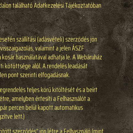
dalon található Adatkezelési Tájékoztatóban
setén szállítási (adásvételi) szerződés jön
visszaigazolás, valamint a jelen ÁSZF
a kosár használatával adhatja le. A Webáruház
i kötöttsége alól. A rendelés leadását
len pont szerinti elfogadásnak.
grendelés teljes körű kitöltését és a beírt
tre, amelyben értesíti a Felhasználót a
ő pár percen belül kapott automatikus
ítve lett.)
 kötött szerződés” jön létre a Felhasználó (mint