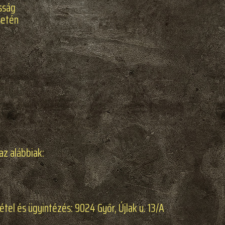
sság
setén
az alábbiak:
tel és ügyintézés: 9024 Győr, Újlak u. 13/A