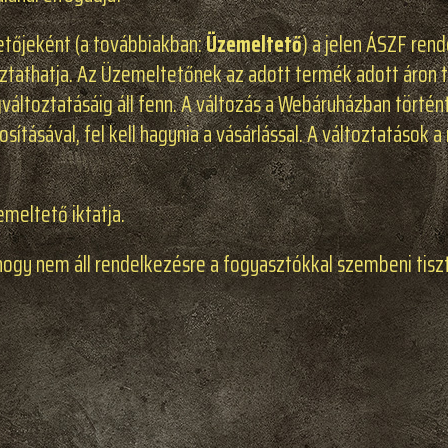
tőjeként (a továbbiakban:
Üzemeltető
) a jelen ÁSZF ren
oztathatja. Az Üzemeltetőnek az adott termék adott áron
ltoztatásáig áll fenn. A változás a Webáruházban történt
sításával, fel kell hagynia a vásárlással. A változtatások
meltető iktatja.
hogy nem áll rendelkezésre a fogyasztókkal szembeni tisz