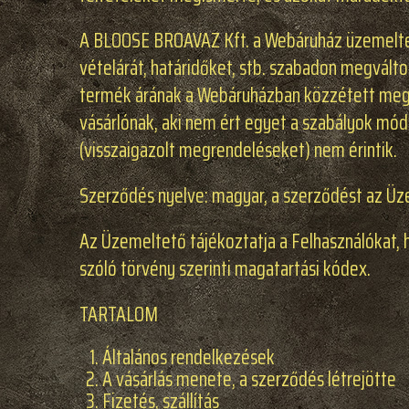
A BLOOSE BROAVAZ Kft. a Webáruház üzemelte
vételárát, határidőket, stb. szabadon megvált
termék árának a Webáruházban közzétett megvá
vásárlónak, aki nem ért egyet a szabályok módo
(visszaigazolt megrendeléseket) nem érintik.
Szerződés nyelve: magyar, a szerződést az Üze
Az Üzemeltető tájékoztatja a Felhasználókat, 
szóló törvény szerinti magatartási kódex.
TARTALOM
Általános rendelkezések
A vásárlás menete, a szerződés létrejötte
Fizetés, szállítás