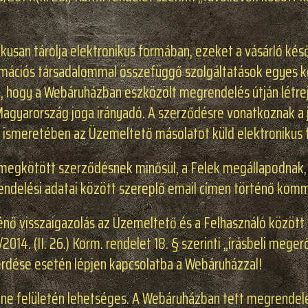
san tárolja elektronikus formában, ezeket a vásárló késő
rmációs társadalommal összefüggő szolgáltatások egyes kérd
 hogy a Webáruházban eszközölt megrendelés útján létrej
 Magyarország joga irányadó. A szerződésre vonatkoznak a 
 ismeretében az Üzemeltető másolatot küld elektronikus
an megkötött szerződésnek minősül, a Felek megállapodnak,
rendelési adatai között szereplő email címen történő kom
nő visszaigazolás az Üzemeltető és a Felhasználó között l
014. (II. 26.) Korm. rendelet 18. § szerinti „írásbeli mege
rdése esetén lépjen kapcsolatba a Webáruházzal!
ine felületén lehetséges. A Webáruházban tett megrendel