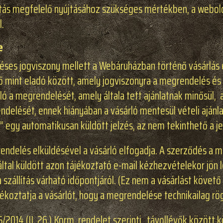
atás megfelelő nyújtásához szükséges mértékben, a webol
.
e
déses jogviszony mellett a Webáruházban történő vásárlás e
ő mint eladó között, amely jogviszonyra a megrendelés és 
ó a megrendelését, amely általa tett ajánlatnak minősül, 
delését, ennek hiányában a vásárló mentesül vételi ajánlat
” egy automatikusan küldött jelzés, az nem tekinthető a je
rendelés elküldésével a vásárló elfogadja. A szerződés a me
al küldött azon tájékoztató e-mail kézhezvételekor jön lé
 szállítás várható időpontjáról. (Ez nem a vásárlást követ
ékoztatja a vásárlót, hogy a megrendelése technikailag rögz
45/2014.(II. 26.) Korm. rendelet szerinti „távollévők között