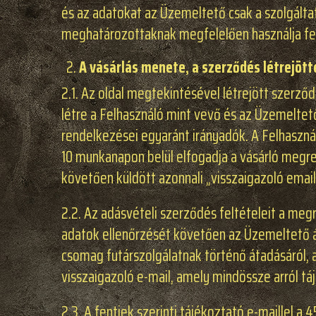
és az adatokat az Üzemeltető csak a szolgált
meghatározottaknak megfelelően használja fel
A vásárlás menete, a szerződés létrejött
2.1. Az oldal megtekintésével létrejött szerző
létre a Felhasználó mint vevő és az Üzemeltet
rendelkezései egyaránt irányadók. A Felhasznál
10 munkanapon belül elfogadja a vásárló megren
követően küldött azonnali „visszaigazoló email
2.2. Az adásvételi szerződés feltételeit a meg
adatok ellenőrzését követően az Üzemeltető ált
csomag futárszolgálatnak történő átadásáról, a
visszaigazoló e-mail, amely mindössze arról táj
2.3. A fentiek szerinti tájékoztató e-maillel a 