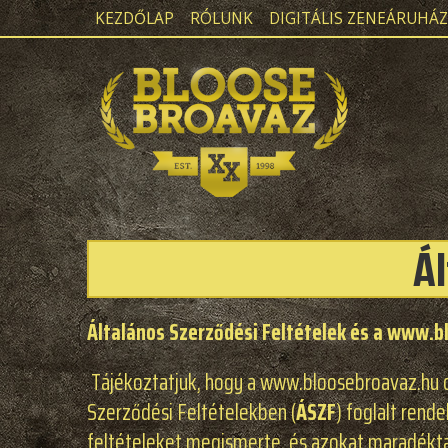
KEZDŐLAP
RÓLUNK
DIGITÁLIS ZENEÁRUHÁZ
Ál
Általános Szerződési Feltételek
és
a
www.bl
Tájékoztatjuk, hogy a www.bloosebroavaz.h
Szerződési Feltételekben (
ÁSZF
) foglalt rend
feltételeket megismerte, és azokat maradékta