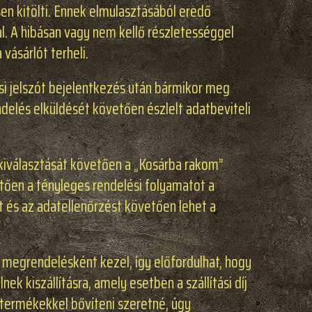
esen kitölti. Ennek elmulasztásából eredő
l. A hibásan vagy nem kellő részletességgel
vásárlót terheli.
ési jelszót bejelentkezés után bármikor meg
ndelés elküldését követően észlelt adatbeviteli
 kiválasztását követően a „Kosárba rakom”
etően a tényleges rendelési folyamatot a
 és az adatellenőrzést követően lehet a
 megrendelésként kezel, így előfordulhat, hogy
 kiszállításra, amely esetben a szállítási díj
 termékekkel bővíteni szeretné, úgy