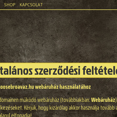
SHOP
KAPCSOLAT
talános szerződési feltéte
oosebroavaz.hu
webáruház használatához
u domainen működő webáruház (továbbiakban:
Webáruház
elkezéseket. Kérjük, hogy kizárólag akkor használja tovább 
lanul elfogadja!