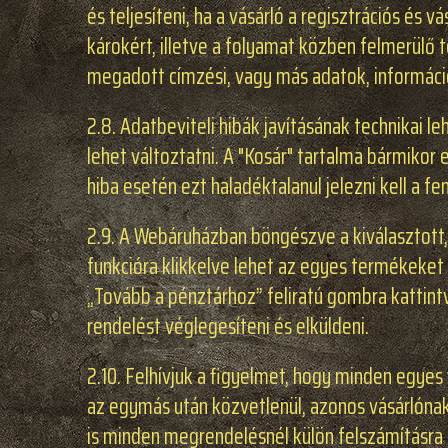
és teljesíteni, ha a vásárló a regisztrációs és
károkért, illetve a folyamat közben felmerülő 
megadott címzési, vagy más adatok, információk
2.8. Adatbeviteli hibák javításának technikai 
lehet változtatni. A "Kosár" tartalma bármikor
hiba esetén ezt haladéktalanul jelezni kell a f
2.9. A Webáruházban böngészve a kiválasztott,
funkcióra klikkelve lehet az egyes termékeket 
„Tovább a pénztárhoz” feliratú gombra kattin
rendelést véglegesíteni és elküldeni.
2.10. Felhívjuk a figyelmet, hogy minden egye
az egymás után közvetlenül, azonos vásárlónak 
is minden megrendelésnél külön felszámításra 