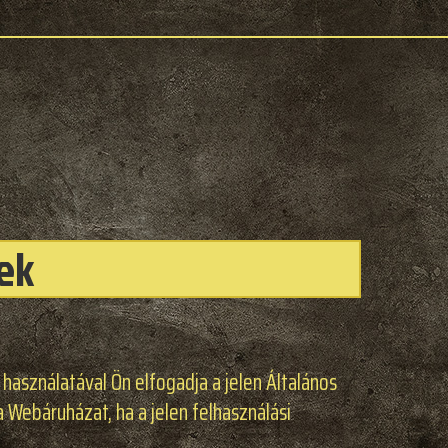
lek
) használatával Ön elfogadja a jelen Általános
a Webáruházat, ha a jelen felhasználási