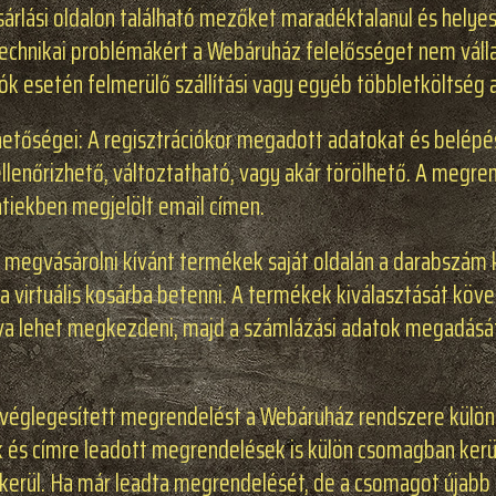
 vásárlási oldalon található mezőket maradéktalanul és hely
technikai problémákért a Webáruház felelősséget nem válla
 esetén felmerülő szállítási vagy egyéb többletköltség a 
lehetőségei: A regisztrációkor megadott adatokat és belép
 ellenőrizhető, változtatható, vagy akár törölhető. A megre
entiekben megjelölt email címen.
 megvásárolni kívánt termékek saját oldalán a darabszám
a virtuális kosárba betenni. A termékek kiválasztását köv
tva lehet megkezdeni, majd a számlázási adatok megadását
s véglegesített megrendelést a Webáruház rendszere külön
és címre leadott megrendelések is külön csomagban kerülnek
kerül. Ha már leadta megrendelését, de a csomagot újabb