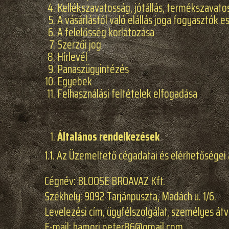
Kellékszavatosság, jótállás, termékszavato
A vásárlástól való elállás joga fogyasztók e
A felelősség korlátozása
Szerzői jog
Hírlevél
Panaszügyintézés
Egyebek
Felhasználási feltételek elfogadása
Általános rendelkezések
1.1. Az Üzemeltető cégadatai és elérhetőségei 
Cégnév: BLOOSE BROAVAZ Kft.
Székhely: 9092 Tarjánpuszta, Madách u. 1/6.
Levelezési cím, ügyfélszolgálat, személyes átvé
E-mail: hamori.peter86@gmail.com