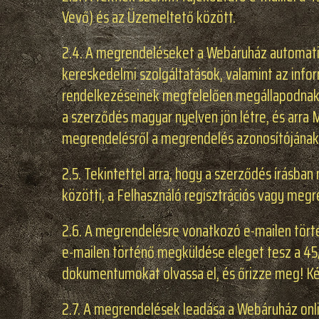
Vevő) és az Üzemeltető között.
2.4. A megrendeléseket a Webáruház automatiku
kereskedelmi szolgáltatások, valamint az info
rendelkezéseinek megfelelően megállapodnak,
a szerződés magyar nyelven jön létre, és arra
megrendelésről a megrendelés azonosítójának
2.5. Tekintettel arra, hogy a szerződés írásb
közötti, a Felhasználó regisztrációs vagy meg
2.6. A megrendelésre vonatkozó e-mailen törté
e-mailen történő megküldése eleget tesz a 45/2
dokumentumokat olvassa el, és őrizze meg! Ké
2.7. A megrendelések leadása a Webáruház onl