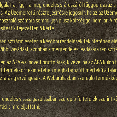
lgálattal, így – a megrendelés státuszától függően, azaz 
 Az Üzemeltető részteljesítésre jogosult, ha az az Üzem
elhasználó számára semmilyen plusz költséggel nem jár. A ré
esítést kifejezetten ő kérte.
 regisztráció esetén a későbbi rendelések tekintetében elég
sőbbi vásárlást, azonban a megrendelés leadására regisztrác
en az ÁFÁ-val növelt bruttó árak, kivéve, ha az ÁFA külön 
ott termékkör tekintetében meghatározott mértékű általá
oztatásig érvényesek. A Webáruházban szereplő termékképe
rendelés visszaigazolásában szereplő feltételek szerint k
si címre eljuttatni.