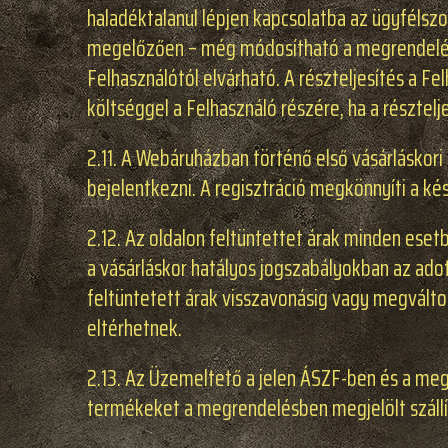
haladéktalanul lépjen kapcsolatba az ügyfélszo
megelőzően – még módosítható a megrendelés.
Felhasználótól elvárható. A részteljesítés a F
költséggel a Felhasználó részére, ha a résztelj
2.11. A Webáruházban történő első vásárláskori
bejelentkezni. A regisztráció megkönnyíti a ké
2.12. Az oldalon feltüntettet árak minden esetb
a vásárláskor hatályos jogszabályokban az ad
feltüntetett árak visszavonásig vagy megvált
eltérhetnek.
2.13. Az Üzemeltető a jelen ÁSZF-ben és a meg
termékeket a megrendelésben megjelölt szállítá