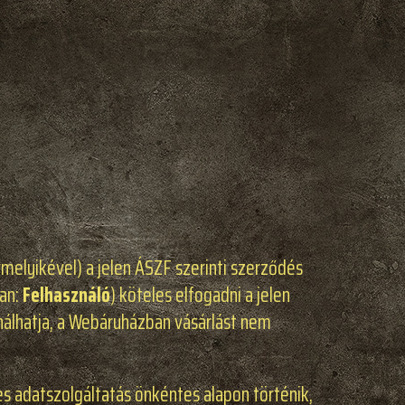
ármelyikével) a jelen ÁSZF szerinti szerződés
ban:
Felhasználó
) köteles elfogadni a jelen
nálhatja, a Webáruházban vásárlást nem
es adatszolgáltatás önkéntes alapon történik,