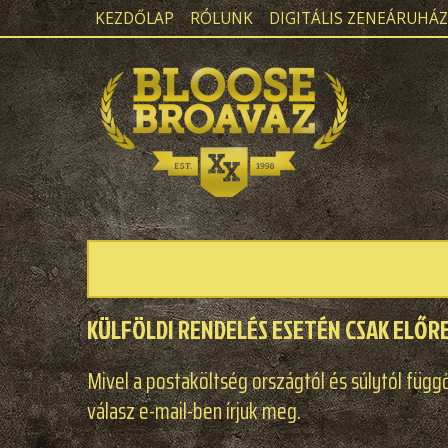
KEZDŐLAP
RÓLUNK
DIGITÁLIS ZENEÁRUHÁZ
KÜLFÖLDI RENDELÉS ESETÉN CSAK ELŐR
Mivel a postaköltség országtól és súlytól függő
válasz e-mail-ben írjuk meg.