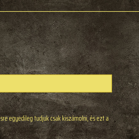
sre egyedileg tudjuk csak kiszámolni, és ezt a