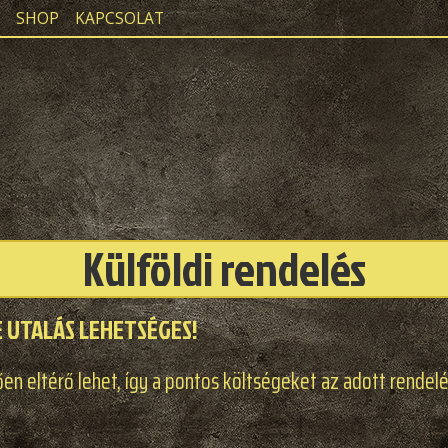
SHOP
KAPCSOLAT
Külföldi rendelés
E UTALÁS LEHETSÉGES!
en eltérő lehet, így a pontos költségeket az adott rendelé