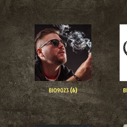
BIO9023
(6)
B