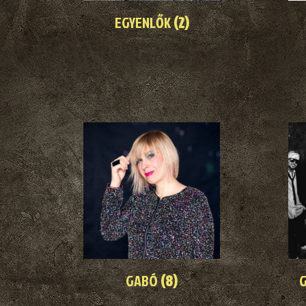
EGYENLŐK
(2)
GABÓ
(8)
G