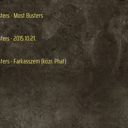
ters - Most Busters
ers - 2015.10.21.
ters - Farkasszem (közr. Phat)