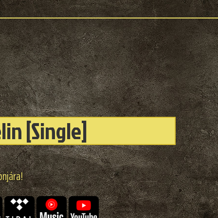
in [Single]
onjára!