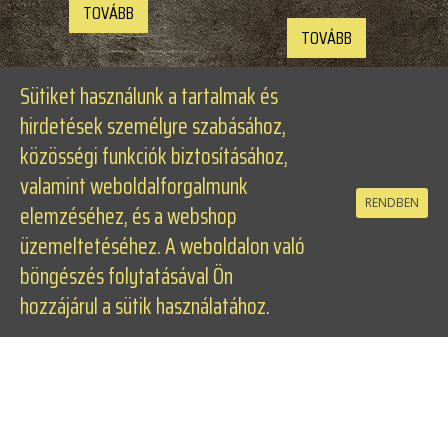
TOVÁBB
TOVÁBB
Sütiket használunk a tartalmak és
hirdetések személyre szabásához,
közösségi funkciók biztosításához,
valamint weboldalforgalmunk
RENDBEN
elemzéséhez, és a webshop
üzemeltetéséhez. A weboldalon való
böngészés folytatásával Ön
hozzájárul a sütik használatához.