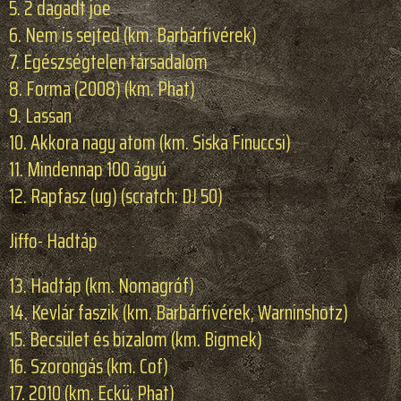
5. 2 dagadt joe
6. Nem is sejted (km. Barbárfivérek)
7. Egészségtelen társadalom
8. Forma (2008) (km. Phat)
9. Lassan
10. Akkora nagy atom (km. Siska Finuccsi)
11. Mindennap 100 ágyú
12. Rapfasz (ug) (scratch: DJ 50)
Jiffo- Hadtáp
13. Hadtáp (km. Nomagróf)
14. Kevlár faszik (km. Barbárfivérek, Warninshotz)
15. Becsület és bizalom (km. Bigmek)
16. Szorongás (km. Cof)
17. 2010 (km. Eckü, Phat)