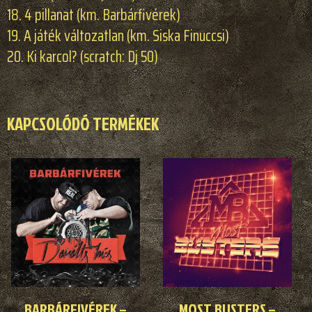
18. 4 pillanat (km. Barbárfivérek)
19. A játék változatlan (km. Siska Finuccsi)
20. Ki karcol? (scratch: Dj 50)
KAPCSOLÓDÓ TERMÉKEK
BARBÁRFIVÉREK –
MOST BUSTERS –