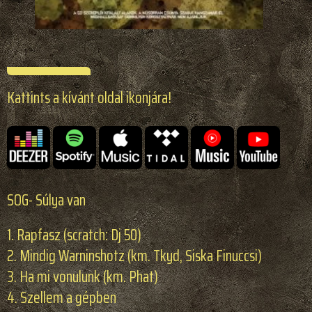
Kattints a kívánt oldal ikonjára!
SOG- Súlya van
1. Rapfasz (scratch: Dj 50)
2. Mindig Warninshotz (km. Tkyd, Siska Finuccsi)
3. Ha mi vonulunk (km. Phat)
4. Szellem a gépben