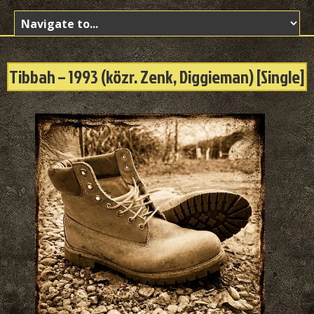
Tibbah – 1993 (közr. Zenk, Diggieman) [Single]