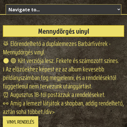
Mennydörgés vinyl
🥁 Előrendelhető a duplalemezes Barbárfivérek -
Mennydörgés vinyl.
⚫️ 🟢 Két verziója lesz. Fekete és számozott színes.
ℹ️ Az előzőekhez képest ez az album kevesebb
példányszámban fog megjelenni, és a rendelésektől
függetlenül nem tervezünk utángyártást.
⏰ Augusztus 18-tól postázzuk a rendeléseket.
👀 Amíg a lemezt látjátok a shopban, addig rendelhető,
aztán soha többet./div>
VINYL RENDELÉS